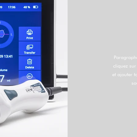
Paragraphe
cliquez sur
et ajouter 
so