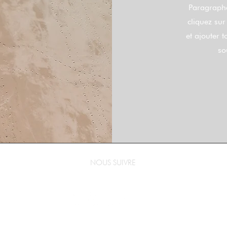
Paragraphe
cliquez sur
et ajouter 
so
NOUS SUIVRE