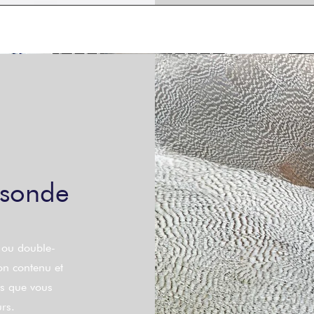
 sonde
» ou double-
on contenu et
es que vous
urs.