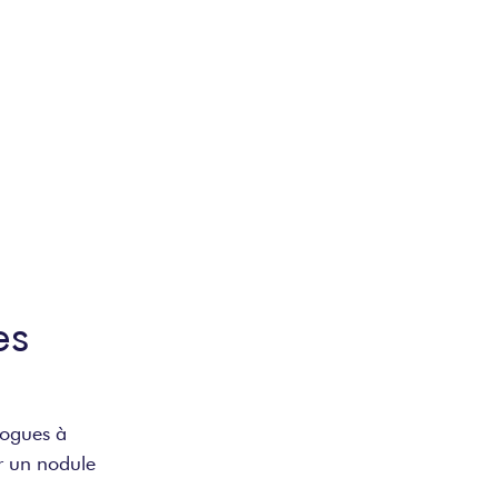
LITÉS
A PROPOS
CONTACT
es
logues à 
er un nodule 