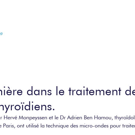
PRODUITS
SERVICES
ACTUA
89
ère dans le traitement d
hyroïdiens.
Dr Hervé Monpeyssen et le Dr Adrien Ben Hamou, thyroïdo
 Paris, ont utilisé la technique des micro-ondes pour trait